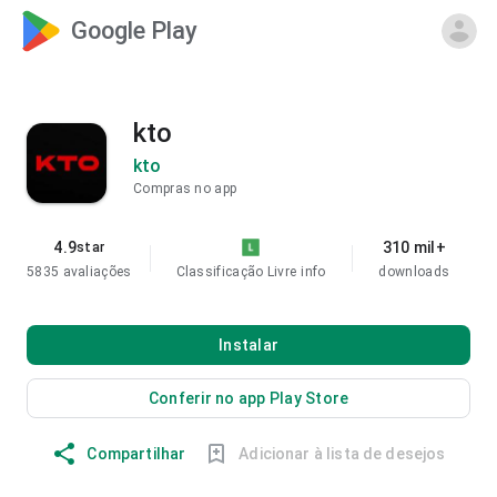
Google Play
kto
kto
Compras no app
4.9
310 mil+
star
5835 avaliações
Classificação Livre
info
downloads
Instalar
Conferir no app Play Store
Compartilhar
Adicionar à lista de desejos