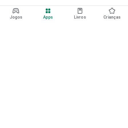
Jogos
Apps
Livros
Crianças
Google Play
Play Pass
Pontos do Play Points
Vales-presente
Resgatar
Política de reembolso
Crianças e família