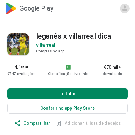
Google Play
leganés x villarreal dica
villarreal
Compras no app
4.1
670 mil+
star
9747 avaliações
Classificação Livre
info
downloads
Instalar
Conferir no app Play Store
Compartilhar
Adicionar à lista de desejos