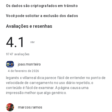
Os dados são criptografados em trânsito
Você pode solicitar a exclusão dos dados
Avaliações e resenhas
4.1
star
9747 avaliações
joao.monteiro
4 de fevereiro de 2026
leganés x villarreal dica parece fácil de entender no ponto de
velocidade de carregamento no uso diário repetido; o
conteúdo é fácil de examinar. A página causa uma
impressão melhor que algo genérico.
marcos.ramos