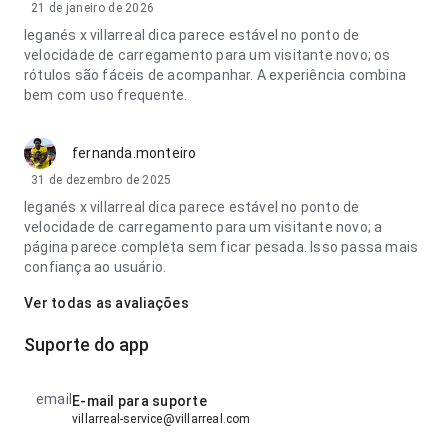
21 de janeiro de 2026
leganés x villarreal dica parece estável no ponto de
velocidade de carregamento para um visitante novo; os
rótulos são fáceis de acompanhar. A experiência combina
bem com uso frequente.
fernanda.monteiro
31 de dezembro de 2025
leganés x villarreal dica parece estável no ponto de
velocidade de carregamento para um visitante novo; a
página parece completa sem ficar pesada. Isso passa mais
confiança ao usuário.
Ver todas as avaliações
Suporte do app
email
E-mail para suporte
villarreal-service@villarreal.com