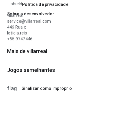
shield
Política de privacidade
Sobre o desenvolvedor
villarreal
service@villarreal.com
446 Rua x
leticia.reis
+55 9747446
Mais de villarreal
Jogos semelhantes
flag
Sinalizar como impróprio