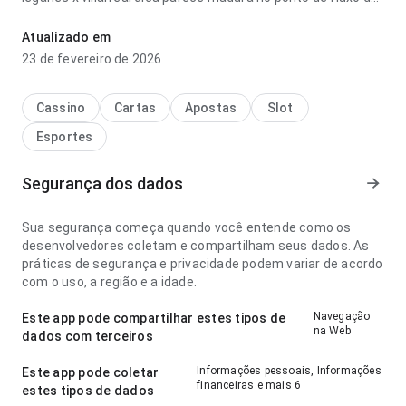
navegação com conexão mais lenta; a página parece
completa sem ficar pesada. Esse equilíbrio torna o app mais
Atualizado em
interessante para testar.
23 de fevereiro de 2026
Cassino
Cartas
Apostas
Slot
Esportes
Segurança dos dados
Sua segurança começa quando você entende como os
desenvolvedores coletam e compartilham seus dados. As
práticas de segurança e privacidade podem variar de acordo
com o uso, a região e a idade.
Navegação
Este app pode compartilhar estes tipos de
na Web
dados com terceiros
Informações pessoais, Informações
Este app pode coletar
financeiras e mais 6
estes tipos de dados