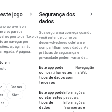
este jogo
Segurança dos
dados
ino ao vivo leon
ao vivo parece
Sua segurança começa quando
vel no ponto de fluxo de
você entende como os
o ao navegar por
desenvolvedores coletam e
eções; a página não
compartilham seus dados. As
arregada. A página
práticas de segurança e
a impressão limpa e
privacidade podem variar de
ado em
acordo com o uso, a região e a
idade.
Este app pode
Navegação
osto
sino ao vivo parece
compartilhar estes
na Web
ponto de fluxo de
tipos de dados com
o em uma tela menor;
terceiros
 não parece carregada.
no
Cartas
líbrio torna o app mais
Este app pode
Informações
as
Slot
ante para testar.
coletar estes
pessoais,
tipos de
Informações
tes
dados
financeiras e