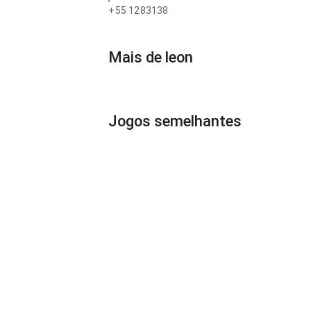
+55 1283138
Mais de leon
Jogos semelhantes