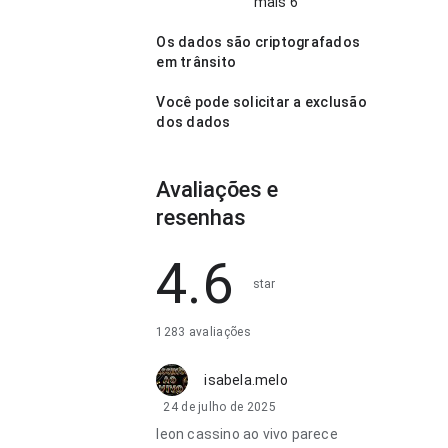
mais 6
Os dados são criptografados
em trânsito
Você pode solicitar a exclusão
dos dados
Avaliações e
resenhas
4.6
star
1283 avaliações
isabela.melo
24 de julho de 2025
leon cassino ao vivo parece