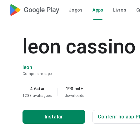
Google Play
Jogos
Apps
Livros
C
leon cassino
leon
Compras no app
4.6
190 mil+
star
1283 avaliações
downloads
Instalar
Conferir no app P