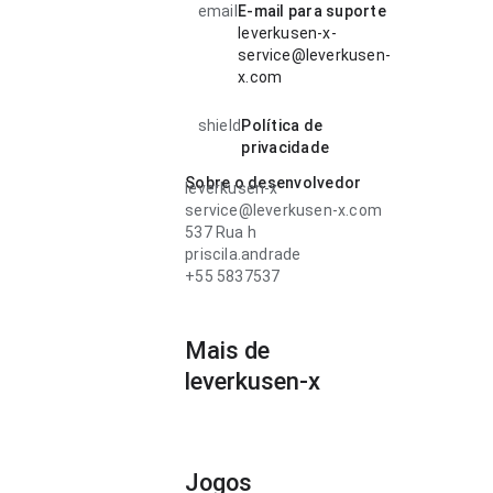
email
E-mail para suporte
leverkusen-x-
service@leverkusen-
x.com
shield
Política de
privacidade
Sobre o desenvolvedor
leverkusen-x
service@leverkusen-x.com
537 Rua h
priscila.andrade
+55 5837537
Mais de
leverkusen-x
Jogos