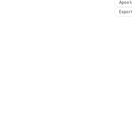
Apost
diferenç
Espor