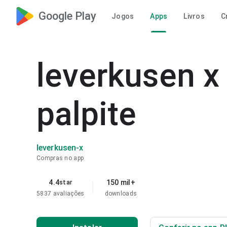
Google Play
Jogos
Apps
Livros
C
leverkusen x 
palpite
leverkusen-x
Compras no app
4.4
150 mil+
star
5837 avaliações
downloads