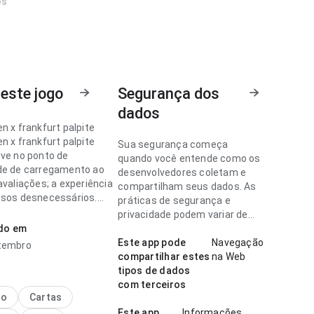
os
este jogo
Segurança dos
dados
n x frankfurt palpite
n x frankfurt palpite
Sua segurança começa
eve no ponto de
quando você entende como os
de de carregamento ao
desenvolvedores coletam e
avaliações; a experiência
compartilham seus dados. As
ssos desnecessários.
práticas de segurança e
em quer decidir
privacidade podem variar de
te se vale instalar.
ado em
acordo com o uso, a região e a
idade.
Este app pode
Navegação
tembro
n x frankfurt palpite
compartilhar estes
na Web
adura no ponto de fluxo
tipos de dados
ação no uso diário
com terceiros
 a resposta é previsível.
no
Cartas
dado nos detalhes faz
Este app
Informações