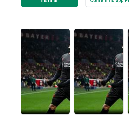
Instalar
Conferir no app P