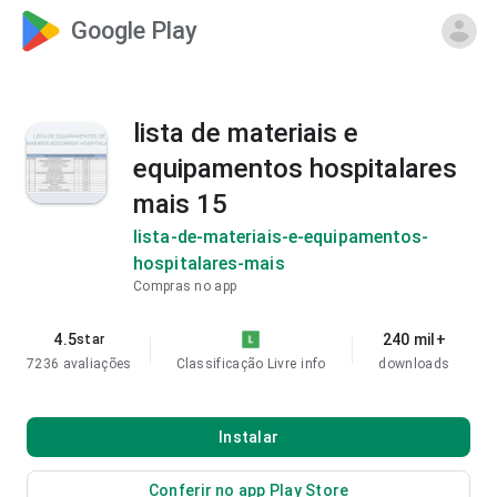
Google Play
lista de materiais e
equipamentos hospitalares
mais 15
lista-de-materiais-e-equipamentos-
hospitalares-mais
Compras no app
4.5
240 mil+
star
7236 avaliações
Classificação Livre
info
downloads
Instalar
Conferir no app Play Store