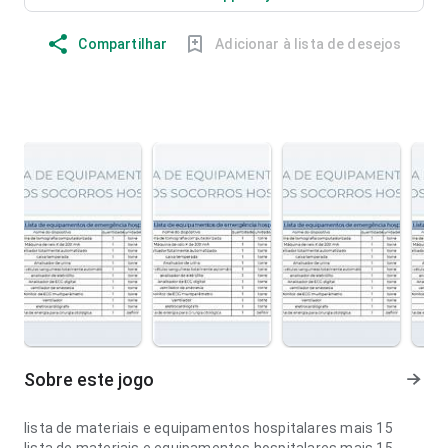
Compartilhar
Adicionar à lista de desejos
Sobre este jogo
lista de materiais e equipamentos hospitalares mais 15