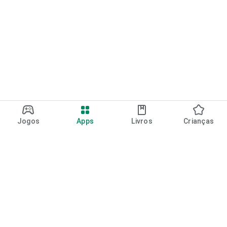
Jogos
Apps
Livros
Crianças
Google Play
Play Pass