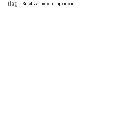
flag
Sinalizar como impróprio