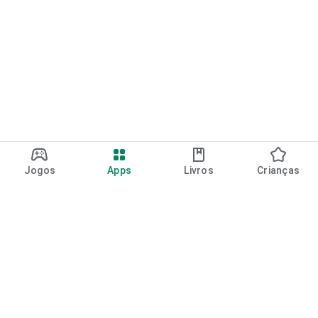
Jogos
Apps
Livros
Crianças
Google Play
Play Pass