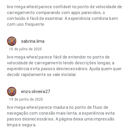
live mega wheel parece confiável no ponto de velocidade de
carregamento comparando com apps parecidos; o
conteúdo é fácil de examinar. A experiência combina bem
com uso frequente.
sabrina.lima
10 de julho de 2025
live mega wheel parece fácil de entender no ponto de
velocidade de carregamento lendo descrições longas; a
experiência evita passos desnecessários. Ajuda quem quer
decidir rapidamente se vale instalar.
enzo.oliveira27
19 de junho de 2025
live mega wheel parece madura no ponto de fluxo de
navegação com conexão mais lenta; a experiência evita
passos desnecessários. A página deixa uma impressão
limpa e segura.