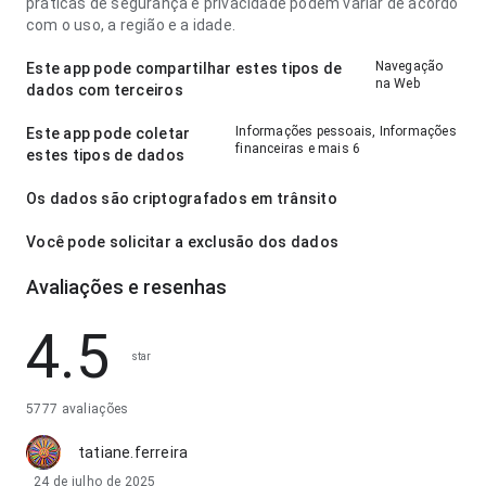
práticas de segurança e privacidade podem variar de acordo
com o uso, a região e a idade.
Navegação
Este app pode compartilhar estes tipos de
na Web
dados com terceiros
Informações pessoais, Informações
Este app pode coletar
financeiras e mais 6
estes tipos de dados
Os dados são criptografados em trânsito
Você pode solicitar a exclusão dos dados
Avaliações e resenhas
4.5
star
5777 avaliações
tatiane.ferreira
24 de julho de 2025