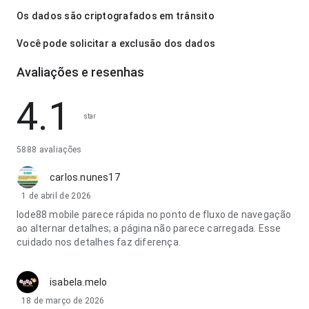
Os dados são criptografados em trânsito
Você pode solicitar a exclusão dos dados
Avaliações e resenhas
4.1
star
5888 avaliações
carlos.nunes17
1 de abril de 2026
lode88 mobile parece rápida no ponto de fluxo de navegação
ao alternar detalhes; a página não parece carregada. Esse
cuidado nos detalhes faz diferença.
isabela.melo
18 de março de 2026