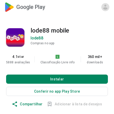
Google Play
lode88 mobile
lode88
Compras no app
4.1
360 mil+
star
5888 avaliações
Classificação Livre
info
downloads
Instalar
Conferir no app Play Store
Compartilhar
Adicionar à lista de desejos