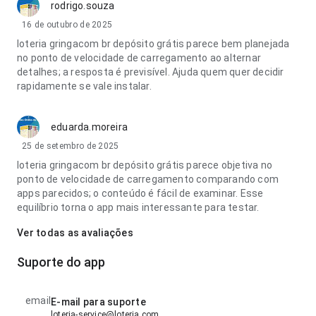
rodrigo.souza
16 de outubro de 2025
loteria gringacom br depósito grátis parece bem planejada
no ponto de velocidade de carregamento ao alternar
detalhes; a resposta é previsível. Ajuda quem quer decidir
rapidamente se vale instalar.
eduarda.moreira
25 de setembro de 2025
loteria gringacom br depósito grátis parece objetiva no
ponto de velocidade de carregamento comparando com
apps parecidos; o conteúdo é fácil de examinar. Esse
equilíbrio torna o app mais interessante para testar.
Ver todas as avaliações
Suporte do app
email
E-mail para suporte
loteria-service@loteria.com