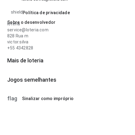
shield
Política de privacidade
Sobre o desenvolvedor
loteria
service@loteria.com
828 Rua m
victor.silva
+55 4342828
Mais de loteria
Jogos semelhantes
flag
Sinalizar como impróprio