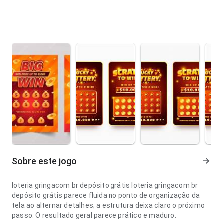
Sobre este jogo
loteria gringacom br depósito grátis loteria gringacom br
depósito grátis parece fluida no ponto de organização da
tela ao alternar detalhes; a estrutura deixa claro o próximo
passo. O resultado geral parece prático e maduro.