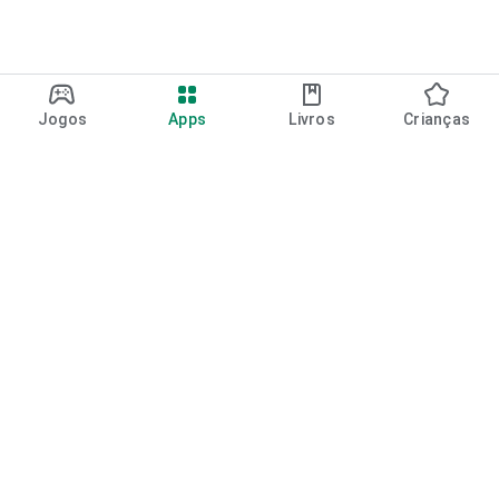
Jogos
Apps
Livros
Crianças
Google Play
Play Pass
Pontos do Play Points
Vales-presente
Resgatar
Política de reembolso