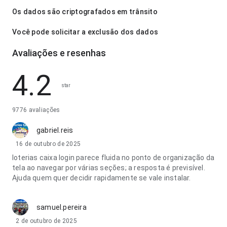
Os dados são criptografados em trânsito
Você pode solicitar a exclusão dos dados
Avaliações e resenhas
4.2
star
9776 avaliações
gabriel.reis
16 de outubro de 2025
loterias caixa login parece fluida no ponto de organização da
tela ao navegar por várias seções; a resposta é previsível.
Ajuda quem quer decidir rapidamente se vale instalar.
samuel.pereira
2 de outubro de 2025