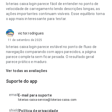
loterias caixa login parece fácil de entender no ponto de
velocidade de carregamento lendo descrições longas; as
ações importantes continuam visíveis. Esse equilíbrio torna
o app mais interessante para testar.
victor.rodrigues
11 de setembro de 2025
loterias caixa login parece estável no ponto de fluxo de
navegação comparando com apps parecidos; a página
parece completa sem ficar pesada. O resultado geral
parece prático e maduro.
Ver todas as avaliações
Suporte do app
email
E-mail para suporte
loterias-caixa-service@loterias-caixa.com
shield
Política de privacidade