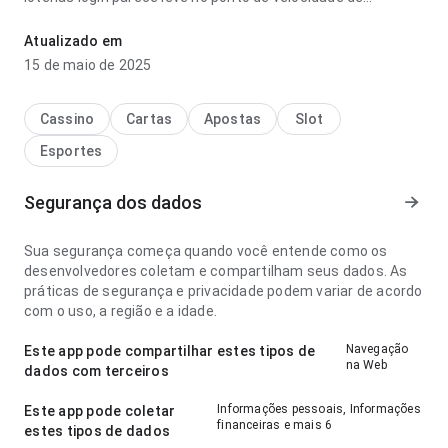
carregamento lendo descrições longas; a página parece
completa sem ficar pesada. Esse equilíbrio torna o app mais
Atualizado em
interessante para testar.
15 de maio de 2025
Cassino
Cartas
Apostas
Slot
Esportes
Segurança dos dados
Sua segurança começa quando você entende como os
desenvolvedores coletam e compartilham seus dados. As
práticas de segurança e privacidade podem variar de acordo
com o uso, a região e a idade.
Navegação
Este app pode compartilhar estes tipos de
na Web
dados com terceiros
Informações pessoais, Informações
Este app pode coletar
financeiras e mais 6
estes tipos de dados