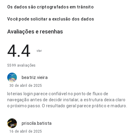
Os dados são criptografados em trânsito
Você pode solicitar a exclusão dos dados
Avaliações e resenhas
4.4
star
5599 avaliações
beatriz.vieira
30 de abril de 2025
loterias login parece confiável no ponto de fluxo de
navegação antes de decidir instalar; a estrutura deixa claro
o próximo passo. O resultado geral parece prático e maduro.
priscila.batista
16 de abril de 2025