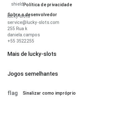
shield
Política de privacidade
Sobre o desenvolvedor
lucky-slots
service@lucky-slots.com
255 Rua k
daniela.campos
+55 3522255
Mais de lucky-slots
Jogos semelhantes
flag
Sinalizar como impróprio