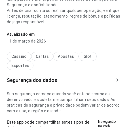
comparando com apps parecidos; a estrutura deixa claro o
Segurança e confiabilidade
próximo passo. Ajuda quem quer decidir rapidamente se
Antes de criar conta ou realizar qualquer operação, verifique
vale instalar.
licença, reputação, atendimento, regras de bônus e políticas
de jogo responsável.
Atualizado em
11 de março de 2026
Cassino
Cartas
Apostas
Slot
Esportes
Segurança dos dados
Sua segurança começa quando você entende como os
desenvolvedores coletam e compartilham seus dados. As
práticas de segurança e privacidade podem variar de acordo
com o uso, a região e a idade.
Navegação
Este app pode compartilhar estes tipos de
na Web