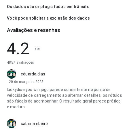
Os dados são criptografados em trânsito
Você pode solicitar a exclusão dos dados
Avaliações e resenhas
4.2
star
4857 avaliações
eduardo.dias
20 de março de 2025
luckydice you win jogo parece consistente no ponto de
velocidade de carregamento ao alternar detalhes; os rótulos
são fáceis de acompanhar. O resultado geral parece prático
e maduro.
sabrina.ribeiro