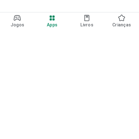
Jogos
Apps
Livros
Crianças
Google Play
Play Pass
Pontos do Play Points
Vales-presente
Resgatar
Política de reembolso