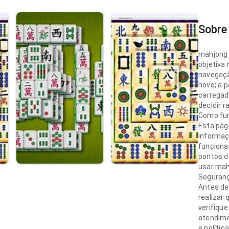
Sobre 
mahjong
objetiva 
navegaçã
novo; a 
carregad
decidir 
instalar.
Como fu
Esta pág
mahjong 
informaç
ponto de
funciona
antes de 
pontos d
resposta 
usar mah
cuidado 
Seguranç
diferenç
Antes de
realizar 
verifique
atendime
e polític