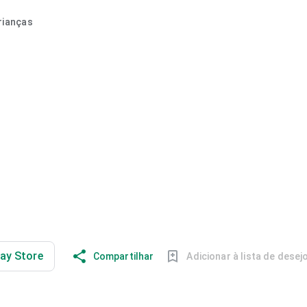
rianças
lay Store
Compartilhar
Adicionar à lista de desej