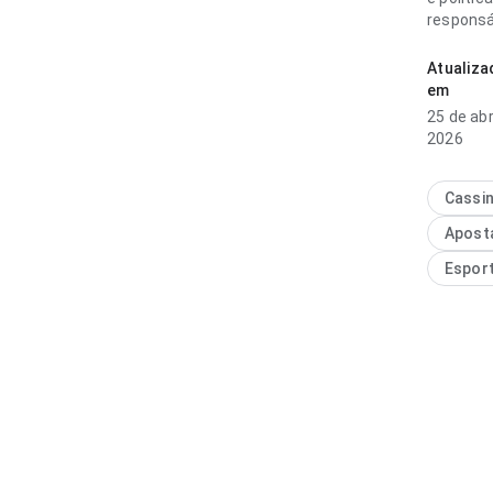
responsá
Atualiza
em
25 de abr
2026
Cassi
Apost
Espor