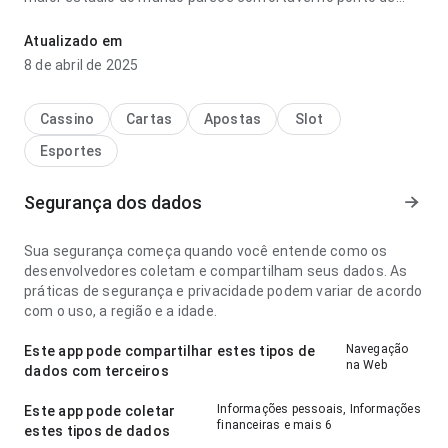
velocidade de carregamento em uma consulta rápida; a
resposta é previsível. O resultado geral parece prático e
Atualizado em
maduro.
8 de abril de 2025
Cassino
Cartas
Apostas
Slot
Esportes
Segurança dos dados
Sua segurança começa quando você entende como os
desenvolvedores coletam e compartilham seus dados. As
práticas de segurança e privacidade podem variar de acordo
com o uso, a região e a idade.
Navegação
Este app pode compartilhar estes tipos de
na Web
dados com terceiros
Informações pessoais, Informações
Este app pode coletar
financeiras e mais 6
estes tipos de dados