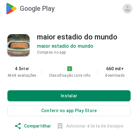
Google Play
maior estadio do mundo
maior estadio do mundo
Compras no app
4.5
660 mil+
star
4668 avaliações
Classificação Livre
info
downloads
Instalar
Conferir no app Play Store
Compartilhar
Adicionar à lista de desejos