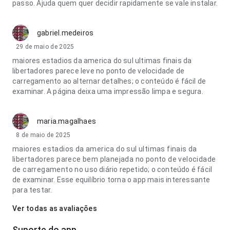
passo. Ajuda quem quer decidir rapidamente se vale instalar.
gabriel.medeiros
29 de maio de 2025
maiores estadios da america do sul ultimas finais da
libertadores parece leve no ponto de velocidade de
carregamento ao alternar detalhes; o conteúdo é fácil de
examinar. A página deixa uma impressão limpa e segura.
maria.magalhaes
8 de maio de 2025
maiores estadios da america do sul ultimas finais da
libertadores parece bem planejada no ponto de velocidade
de carregamento no uso diário repetido; o conteúdo é fácil
de examinar. Esse equilíbrio torna o app mais interessante
para testar.
Ver todas as avaliações
Suporte do app