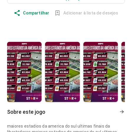
Compartilhar
Adicionar à lista de desejos
Sobre este jogo
maiores estadios da america do sul ultimas finais da