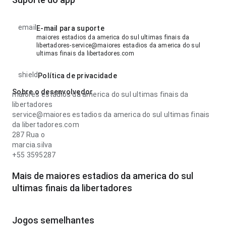
email
E-mail para suporte
maiores estadios da america do sul ultimas finais da
libertadores-service@maiores estadios da america do sul
ultimas finais da libertadores.com
shield
Política de privacidade
Sobre o desenvolvedor
maiores estadios da america do sul ultimas finais da
libertadores
service@maiores estadios da america do sul ultimas finais
da libertadores.com
287 Rua o
marcia.silva
+55 3595287
Mais de maiores estadios da america do sul
ultimas finais da libertadores
Jogos semelhantes