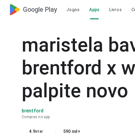
Google Play
Jogos
Apps
Livros
C
maristela ba
brentford x 
palpite novo
brentford
Compras no app
4.9
590 mil+
star