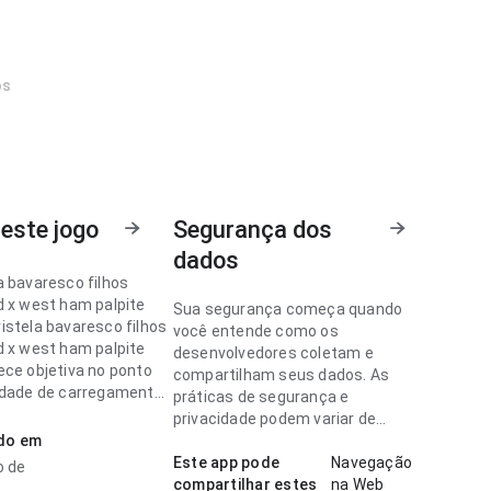
os
este jogo
Segurança dos
dados
a bavaresco filhos
d x west ham palpite
Sua segurança começa quando
istela bavaresco filhos
você entende como os
d x west ham palpite
desenvolvedores coletam e
ece objetiva no ponto
compartilham seus dados. As
idade de carregamento
práticas de segurança e
ela menor; o conteúdo
privacidade podem variar de
e examinar. Isso passa
ado em
acordo com o uso, a região e a
fiança ao usuário.
idade.
Este app pode
Navegação
o de
compartilhar estes
na Web