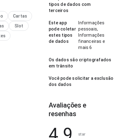
a bavaresco filhos
tipos de dados com
d x west ham palpite
terceiros
ece confortável no
no
Cartas
 fluxo de navegação
Este app
Informações
as
Slot
isitante novo; a
pode coletar
pessoais,
 deixa claro o próximo
estes tipos
Informações
tes
se equilíbrio torna o
de dados
financeiras e
 interessante para
mais 6
Os dados são criptografados
em trânsito
Você pode solicitar a exclusão
dos dados
Avaliações e
resenhas
4.9
star