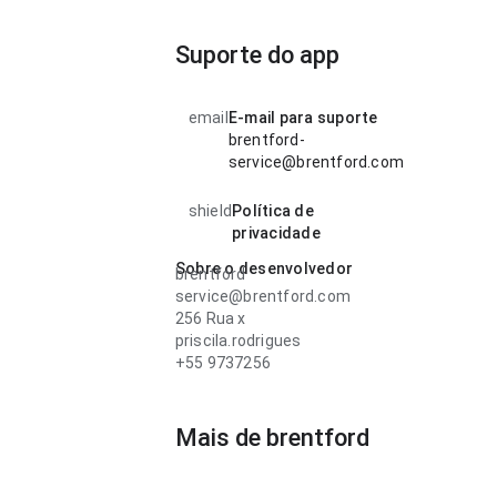
Suporte do app
email
E-mail para suporte
brentford-
service@brentford.com
shield
Política de
privacidade
Sobre o desenvolvedor
brentford
service@brentford.com
256 Rua x
priscila.rodrigues
+55 9737256
Mais de brentford