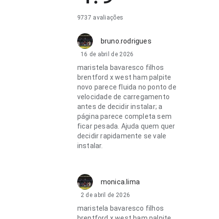
9737 avaliações
bruno.rodrigues
16 de abril de 2026
maristela bavaresco filhos
brentford x west ham palpite
novo parece fluida no ponto de
velocidade de carregamento
antes de decidir instalar; a
página parece completa sem
ficar pesada. Ajuda quem quer
decidir rapidamente se vale
instalar.
monica.lima
2 de abril de 2026
maristela bavaresco filhos
brentford x west ham palpite