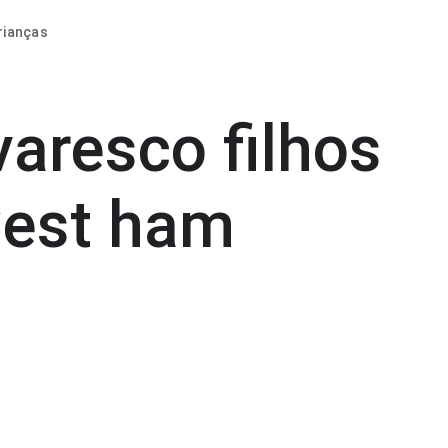
rianças
varesco filhos
west ham