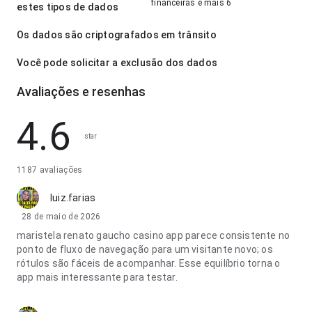
financeiras e mais 6
estes tipos de dados
Os dados são criptografados em trânsito
Você pode solicitar a exclusão dos dados
Avaliações e resenhas
4.6
star
1187 avaliações
luiz.farias
28 de maio de 2026
maristela renato gaucho casino app parece consistente no
ponto de fluxo de navegação para um visitante novo; os
rótulos são fáceis de acompanhar. Esse equilíbrio torna o
app mais interessante para testar.