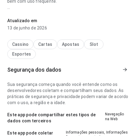
bem com uso frequente.
maristela renato gaucho casino app parece estável no
ponto de fluxo de navegação ao alternar detalhes; os
Atualizado em
rótulos são fáceis de acompanhar. Esse cuidado nos
13 de junho de 2026
detalhes faz diferença.
Cassino
Cartas
Apostas
Slot
Esportes
Segurança dos dados
Sua segurança começa quando você entende como os
desenvolvedores coletam e compartilham seus dados. As
práticas de segurança e privacidade podem variar de acordo
com o uso, a região e a idade.
Navegação
Este app pode compartilhar estes tipos de
na Web
dados com terceiros
Informações pessoais, Informações
Este app pode coletar