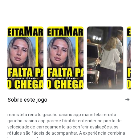
Sobre este jogo
maristela renato gaucho casino app maristela renato
gaucho casino app parece fácil de entender no ponto de
velocidade de carregamento ao conferir avaliações; os
rótulos são fáceis de acompanhar. A experiência combina