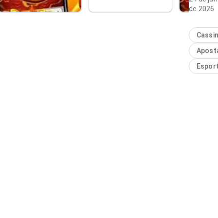
de 2026
mascote 
777 jogo
parece c
Cassi
velocida
Apost
ao naveg
a página
Espor
carregad
uma imp
algo gené