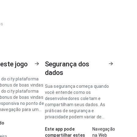
os
este jogo
Segurança dos
dados
do city plataforma
 bonus de boas vindas
Sua segurança começa quando
do city plataforma
você entende como os
 bonus de boas vindas
desenvolvedores coletam e
esponsiva no ponto de
compartilham seus dados. As
 navegação para um
práticas de segurança e
 novo; os rótulos são
privacidade podem variar de
e acompanhar. Esse
do
acordo com o uso, a região e a
nos detalhes faz
idade.
Este app pode
Navegação
a.
compartilhar estes
na Web
eiro