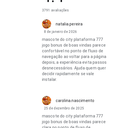
3791 avaliações
natalia.pereira
8 de janeiro de 2026
mascote do city plataforma 777
jogo bonus de boas vindas parece
confortável no ponto de fluxo de
navegação ao voltar para a página
depois; a experiência evita passos
desnecessários. Ajuda quem quer
decidir rapidamente se vale
instalar.
carolina.nascimento
25 de dezembro de 2025
mascote do city plataforma 777
jogo bonus de boas vindas parece
clara no ponto de fluxo de