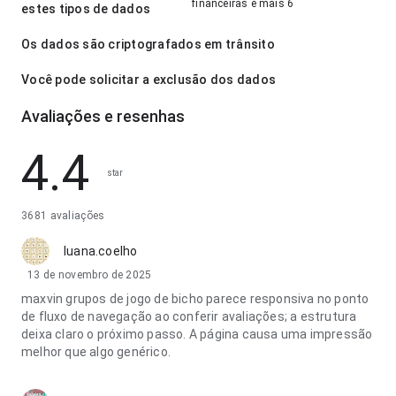
financeiras e mais 6
estes tipos de dados
Os dados são criptografados em trânsito
Você pode solicitar a exclusão dos dados
Avaliações e resenhas
4.4
star
3681 avaliações
luana.coelho
13 de novembro de 2025
maxvin grupos de jogo de bicho parece responsiva no ponto
de fluxo de navegação ao conferir avaliações; a estrutura
deixa claro o próximo passo. A página causa uma impressão
melhor que algo genérico.