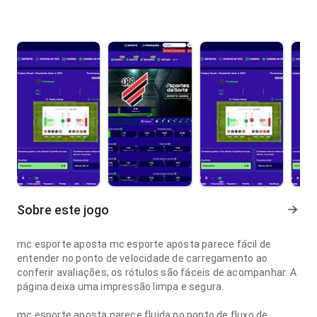
Sobre este jogo
mc esporte aposta mc esporte aposta parece fácil de
entender no ponto de velocidade de carregamento ao
conferir avaliações; os rótulos são fáceis de acompanhar. A
página deixa uma impressão limpa e segura.
mc esporte aposta parece fluida no ponto de fluxo de