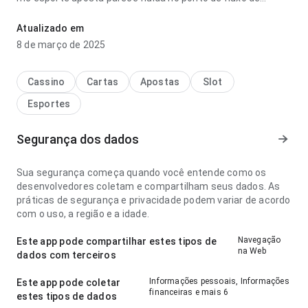
navegação no uso diário repetido; a resposta é previsível. A
página causa uma impressão melhor que algo genérico.
Atualizado em
8 de março de 2025
Cassino
Cartas
Apostas
Slot
Esportes
Segurança dos dados
Sua segurança começa quando você entende como os
desenvolvedores coletam e compartilham seus dados. As
práticas de segurança e privacidade podem variar de acordo
com o uso, a região e a idade.
Navegação
Este app pode compartilhar estes tipos de
na Web
dados com terceiros
Informações pessoais, Informações
Este app pode coletar
financeiras e mais 6
estes tipos de dados