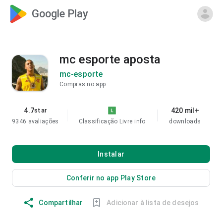
Google Play
mc esporte aposta
mc-esporte
Compras no app
4.7
420 mil+
star
9346 avaliações
Classificação Livre
info
downloads
Instalar
Conferir no app Play Store
Compartilhar
Adicionar à lista de desejos