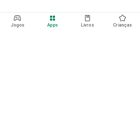
Jogos
Apps
Livros
Crianças
Google Play
Play Pass
Pontos do Play Points
Vales-presente
Resgatar
Política de reembolso