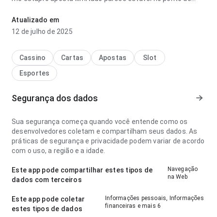
velocidade de carregamento com conexão mais lenta; a
página parece completa sem ficar pesada. A página causa
Atualizado em
uma impressão melhor que algo genérico.
12 de julho de 2025
Cassino
Cartas
Apostas
Slot
Esportes
Segurança dos dados
Sua segurança começa quando você entende como os
desenvolvedores coletam e compartilham seus dados. As
práticas de segurança e privacidade podem variar de acordo
com o uso, a região e a idade.
Navegação
Este app pode compartilhar estes tipos de
na Web
dados com terceiros
Informações pessoais, Informações
Este app pode coletar
financeiras e mais 6
estes tipos de dados