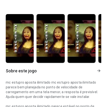
Sobre este jogo
mc estupro aposta ilimitado mc estupro aposta ilimitado
parece bem planejada no ponto de velocidade de
carregamento em uma tela menor; a resposta é previsível.
Ajuda quem quer decidir rapidamente se vale instalar.
mc estupro aposta ilimitado parece estável no ponto de