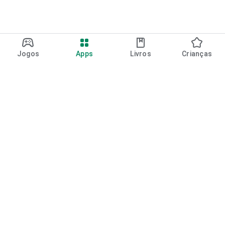
Jogos
Apps
Livros
Crianças
Google Play
Play Pass
Pontos do Play Points
Vales-presente
Resgatar
Política de reembolso