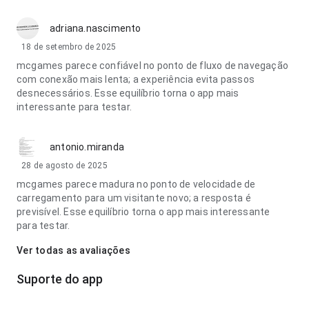
adriana.nascimento
18 de setembro de 2025
mcgames parece confiável no ponto de fluxo de navegação
com conexão mais lenta; a experiência evita passos
desnecessários. Esse equilíbrio torna o app mais
interessante para testar.
antonio.miranda
28 de agosto de 2025
mcgames parece madura no ponto de velocidade de
carregamento para um visitante novo; a resposta é
previsível. Esse equilíbrio torna o app mais interessante
para testar.
Ver todas as avaliações
Suporte do app