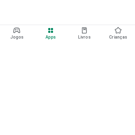
Jogos
Apps
Livros
Crianças
Google Play
Play Pass
Pontos do Play Points
Vales-presente
Resgatar
Política de reembolso