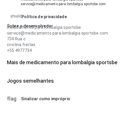
service@medicamento para lombalgia sportsbe.com
shield
Política de privacidade
Sobre o desenvolvedor
medicamento para lombalgia sportsbe
service@medicamento para lombalgia sportsbe.com
734 Rua c
cristina.freitas
+55 4977734
Mais de medicamento para lombalgia sportsbe
Jogos semelhantes
flag
Sinalizar como impróprio