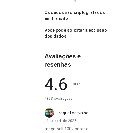
6
Os dados são criptografados
em trânsito
Você pode solicitar a exclusão
dos dados
Avaliações e
resenhas
4.6
star
4853 avaliações
raquel.carvalho
1 de abril de 2026
mega ball 100x parece