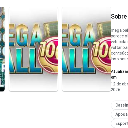
Sobre 
mega bal
parece o
velocida
voltar pa
conteúdo
Isso pas
usuário.
Atualiza
mega bal
em
ponto de
12 de abr
lendo de
2026
ações im
visíveis
impressã
Cassi
genérico
Apost
Espor