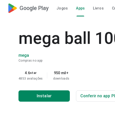
Google Play
Jogos
Apps
Livros
C
mega ball 10
mega
Compras no app
4.6
950 mil+
star
4853 avaliações
downloads
Instalar
Conferir no app P