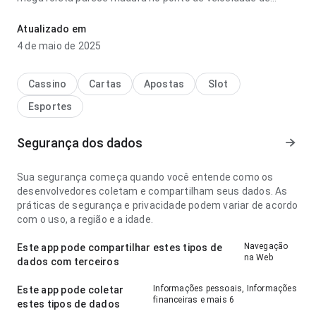
carregamento para um visitante novo; a interface não
distrai das informações do app. Esse cuidado nos detalhes
Atualizado em
faz diferença.
4 de maio de 2025
Cassino
Cartas
Apostas
Slot
Esportes
Segurança dos dados
Sua segurança começa quando você entende como os
desenvolvedores coletam e compartilham seus dados. As
práticas de segurança e privacidade podem variar de acordo
com o uso, a região e a idade.
Navegação
Este app pode compartilhar estes tipos de
na Web
dados com terceiros
Informações pessoais, Informações
Este app pode coletar
financeiras e mais 6
estes tipos de dados