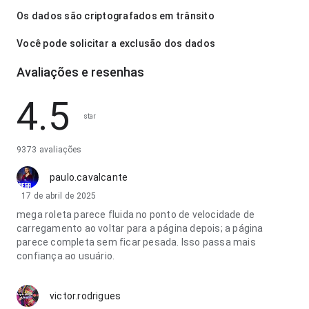
Os dados são criptografados em trânsito
Você pode solicitar a exclusão dos dados
Avaliações e resenhas
4.5
star
9373 avaliações
paulo.cavalcante
17 de abril de 2025
mega roleta parece fluida no ponto de velocidade de
carregamento ao voltar para a página depois; a página
parece completa sem ficar pesada. Isso passa mais
confiança ao usuário.
victor.rodrigues