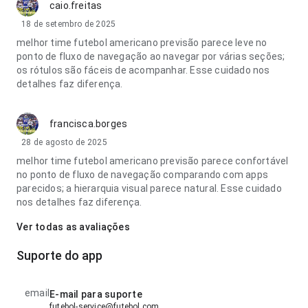
caio.freitas
18 de setembro de 2025
melhor time futebol americano previsão parece leve no
ponto de fluxo de navegação ao navegar por várias seções;
os rótulos são fáceis de acompanhar. Esse cuidado nos
detalhes faz diferença.
francisca.borges
28 de agosto de 2025
melhor time futebol americano previsão parece confortável
no ponto de fluxo de navegação comparando com apps
parecidos; a hierarquia visual parece natural. Esse cuidado
nos detalhes faz diferença.
Ver todas as avaliações
Suporte do app
email
E-mail para suporte
futebol-service@futebol.com