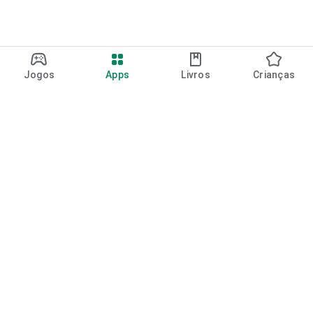
Jogos
Apps
Livros
Crianças
Google Play
Play Pass
Pontos do Play Points
Vales-presente
Resgatar
Política de reembolso