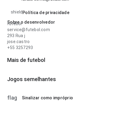
shield
Política de privacidade
Sobre o desenvolvedor
futebol
service@futebol.com
293 Rua j
jose.castro
+55 3257293
Mais de futebol
Jogos semelhantes
flag
Sinalizar como impróprio