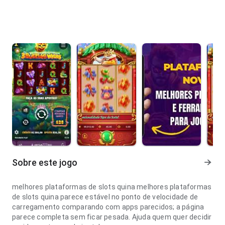
Sobre este jogo
melhores plataformas de slots quina melhores plataformas
de slots quina parece estável no ponto de velocidade de
carregamento comparando com apps parecidos; a página
parece completa sem ficar pesada. Ajuda quem quer decidir