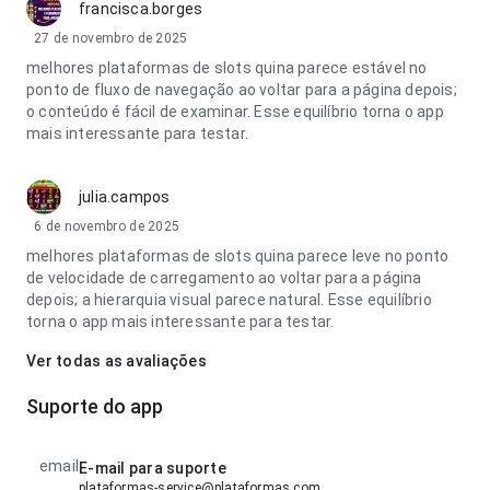
francisca.borges
27 de novembro de 2025
melhores plataformas de slots quina parece estável no
ponto de fluxo de navegação ao voltar para a página depois;
o conteúdo é fácil de examinar. Esse equilíbrio torna o app
mais interessante para testar.
julia.campos
6 de novembro de 2025
melhores plataformas de slots quina parece leve no ponto
de velocidade de carregamento ao voltar para a página
depois; a hierarquia visual parece natural. Esse equilíbrio
torna o app mais interessante para testar.
Ver todas as avaliações
Suporte do app
email
E-mail para suporte
plataformas-service@plataformas.com