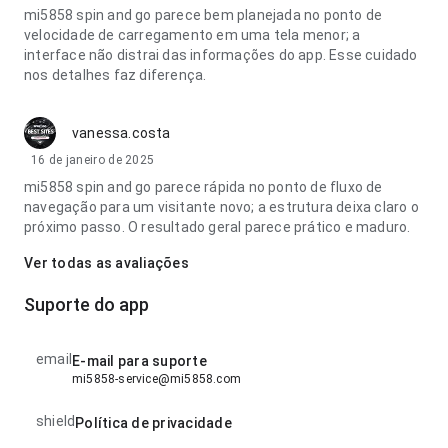
mi5858 spin and go parece bem planejada no ponto de
velocidade de carregamento em uma tela menor; a
interface não distrai das informações do app. Esse cuidado
nos detalhes faz diferença.
vanessa.costa
16 de janeiro de 2025
mi5858 spin and go parece rápida no ponto de fluxo de
navegação para um visitante novo; a estrutura deixa claro o
próximo passo. O resultado geral parece prático e maduro.
Ver todas as avaliações
Suporte do app
email
E-mail para suporte
mi5858-service@mi5858.com
shield
Política de privacidade