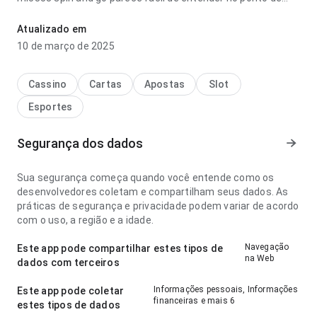
velocidade de carregamento comparando com apps
parecidos; a interface não distrai das informações do app. A
Atualizado em
página causa uma impressão melhor que algo genérico.
10 de março de 2025
Cassino
Cartas
Apostas
Slot
Esportes
Segurança dos dados
Sua segurança começa quando você entende como os
desenvolvedores coletam e compartilham seus dados. As
práticas de segurança e privacidade podem variar de acordo
com o uso, a região e a idade.
Navegação
Este app pode compartilhar estes tipos de
na Web
dados com terceiros
Informações pessoais, Informações
Este app pode coletar
financeiras e mais 6
estes tipos de dados