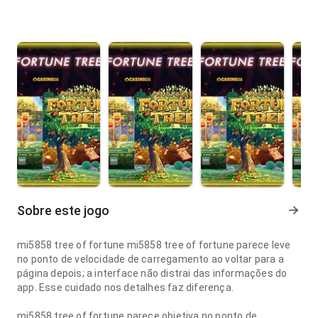
Sobre este jogo
mi5858 tree of fortune mi5858 tree of fortune parece leve
no ponto de velocidade de carregamento ao voltar para a
página depois; a interface não distrai das informações do
app. Esse cuidado nos detalhes faz diferença.
mi5858 tree of fortune parece objetiva no ponto de