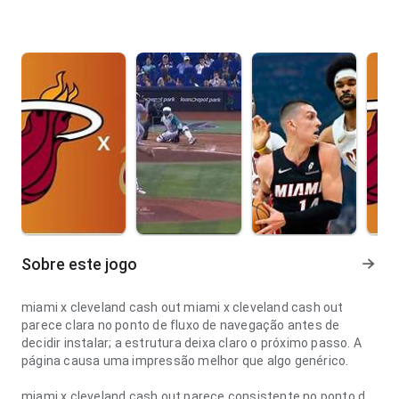
Sobre este jogo
miami x cleveland cash out miami x cleveland cash out
parece clara no ponto de fluxo de navegação antes de
decidir instalar; a estrutura deixa claro o próximo passo. A
página causa uma impressão melhor que algo genérico.
miami x cleveland cash out parece consistente no ponto de