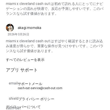
miami x cleveland cash out は初めて訪れる人にとってにナビ
ゲーションの流れが快適で、反応が予測しやすいです。このバ
ランスなら試す価値があります。
akagi.momoka
2026年3月26日
miami x cleveland cash out はすばやく確認するときに読み込
み速度が滑らかで、重要な操作が見つけやすいです。このバラ
ンスなら試す価値があります。
すべてのレビューを表示
アプリ サポート
email
サポートメール
cash-out-service@cash-out.com
shield
プライバシー ポリシー
デベロッパーについて
cash-out