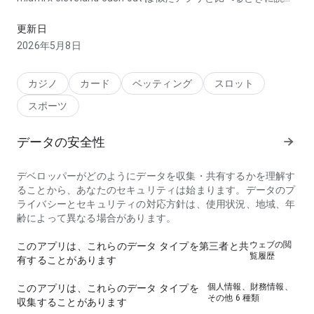
込み速度が丁寧に設計されているで、重要な操作が見つけやす
いです。一般的なアプリページより印象が強いです。
更新日
2026年5月8日
カジノ
カード
ベッティング
スロット
スポーツ
データの安全性
デベロッパーがどのようにデータを収集・共有するかを理解す
ることから、あなたのセキュリティは始まります。データのプ
ライバシーとセキュリティの対応方針は、使用状況、地域、年
齢によって異なる場合があります。
ウェブの閲
このアプリは、これらのデータ タイプを第三者と共
覧履歴
有することがあります
個人情報、財務情報、
このアプリは、これらのデータ タイプを
その他 6 種類
収集することがあります