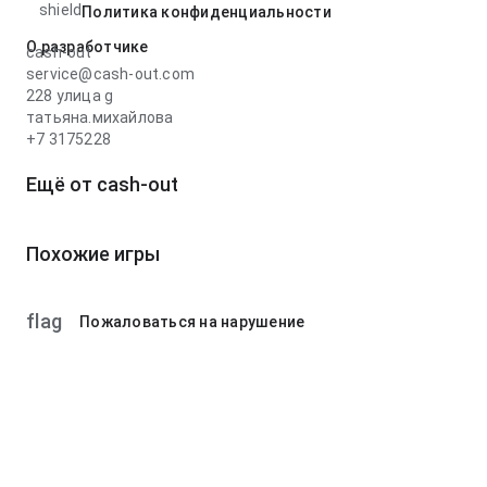
shield
Политика конфиденциальности
О разработчике
cash-out
service@cash-out.com
228 улица g
татьяна.михайлова
+7 3175228
Ещё от cash-out
Похожие игры
flag
Пожаловаться на нарушение