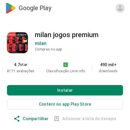
Google Play
milan jogos premium
milan
Compras no app
4.7
490 mil+
star
8171 avaliações
Classificação Livre
info
downloads
Instalar
Conferir no app Play Store
Compartilhar
Adicionar à lista de desejos