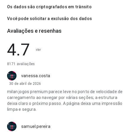
Os dados são criptografados em trânsito
Você pode solicitar a exclusão dos dados
Avaliações e resenhas
4.7
star
8171 avaliações
vanessa.costa
30 de abril de 2026
milan jogos premium parece leve no ponto de velocidade de
carregamento ao navegar por várias seções; a estrutura
deixa claro o próximo passo. A página deixa uma impressão
limpa e segura.
samuel.pereira