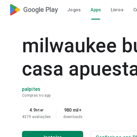
Google Play
Jogos
Apps
Livros
C
milwaukee bu
casa apuest
palpites
Compras no app
4.9
980 mil+
star
4379 avaliações
downloads