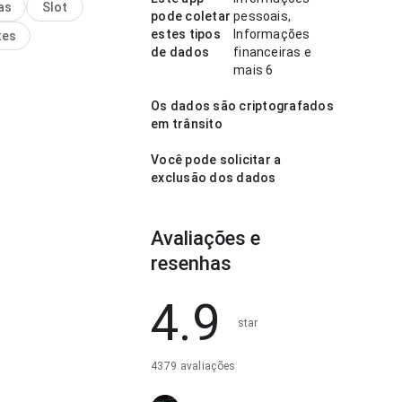
as
Slot
a visual parece natural. A
pode coletar
pessoais,
causa uma impressão
estes tipos
Informações
tes
ue algo genérico.
de dados
financeiras e
mais 6
Os dados são criptografados
em trânsito
Você pode solicitar a
exclusão dos dados
Avaliações e
resenhas
4.9
star
4379 avaliações