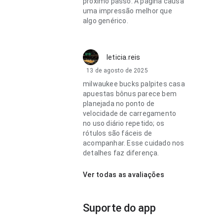
próximo passo. A página causa
uma impressão melhor que
algo genérico.
leticia.reis
13 de agosto de 2025
milwaukee bucks palpites casa
apuestas bônus parece bem
planejada no ponto de
velocidade de carregamento
no uso diário repetido; os
rótulos são fáceis de
acompanhar. Esse cuidado nos
detalhes faz diferença.
Ver todas as avaliações
Suporte do app