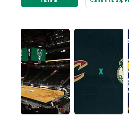
Instalar
Conferir no app P