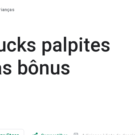
rianças
cks palpites
as bônus