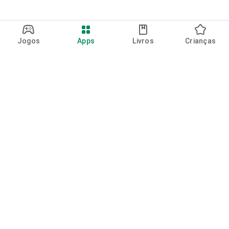
Jogos
Apps
Livros
Crianças
Google Play
Play Pass
Pontos do Play Points
Vales-presente
Resgatar
Política de reembolso