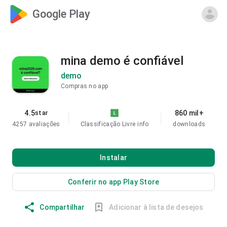
Google Play
mina demo é confiável
demo
Compras no app
4.5
860 mil+
star
4257 avaliações
Classificação Livre
info
downloads
Instalar
Conferir no app Play Store
Compartilhar
Adicionar à lista de desejos