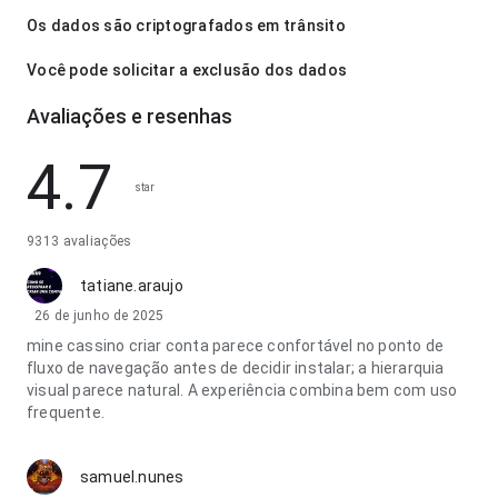
Os dados são criptografados em trânsito
Você pode solicitar a exclusão dos dados
Avaliações e resenhas
4.7
star
9313 avaliações
tatiane.araujo
26 de junho de 2025
mine cassino criar conta parece confortável no ponto de
fluxo de navegação antes de decidir instalar; a hierarquia
visual parece natural. A experiência combina bem com uso
frequente.
samuel.nunes