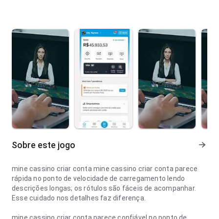
Sobre este jogo
mine cassino criar conta mine cassino criar conta parece
rápida no ponto de velocidade de carregamento lendo
descrições longas; os rótulos são fáceis de acompanhar.
Esse cuidado nos detalhes faz diferença.
mine cassino criar conta parece confiável no ponto de