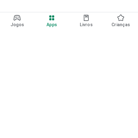
Jogos
Apps
Livros
Crianças
Google Play
Play Pass
Pontos do Play Points
Vales-presente
Resgatar
Política de reembolso