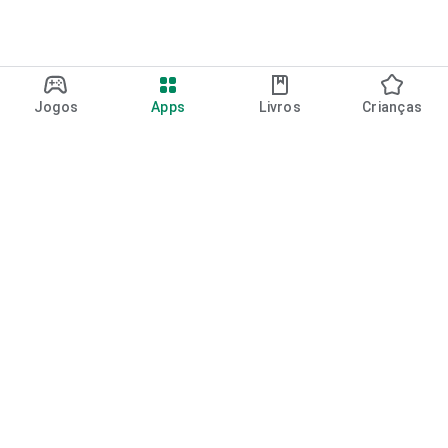
Jogos
Apps
Livros
Crianças
Google Play
Play Pass
Pontos do Play Points
Vales-presente
Resgatar
Política de reembolso