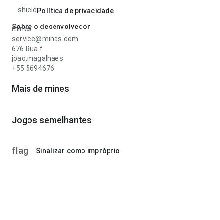
shield
Política de privacidade
Sobre o desenvolvedor
mines
service@mines.com
676 Rua f
joao.magalhaes
+55 5694676
Mais de mines
Jogos semelhantes
flag
Sinalizar como impróprio