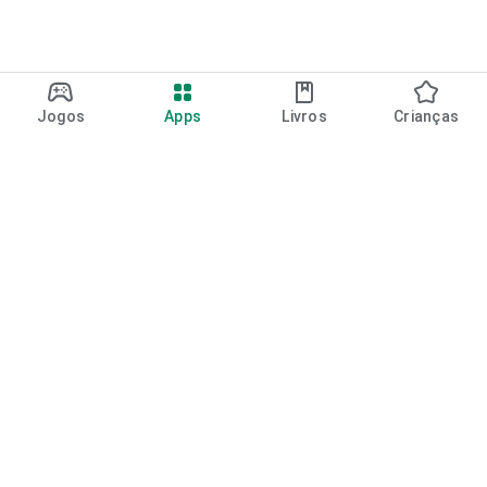
Jogos
Apps
Livros
Crianças
Google Play
Play Pass
Pontos do Play Points
Vales-presente
Resgatar
Política de reembolso