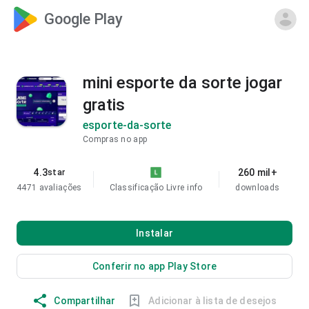
Google Play
mini esporte da sorte jogar
gratis
esporte-da-sorte
Compras no app
4.3
260 mil+
star
4471 avaliações
Classificação Livre
info
downloads
Instalar
Conferir no app Play Store
Compartilhar
Adicionar à lista de desejos