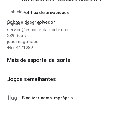
shield
Política de privacidade
Sobre o desenvolvedor
esporte-da-sorte
service@esporte-da-sorte.com
289 Rua y
joao.magalhaes
+55 4471289
Mais de esporte-da-sorte
Jogos semelhantes
flag
Sinalizar como impróprio