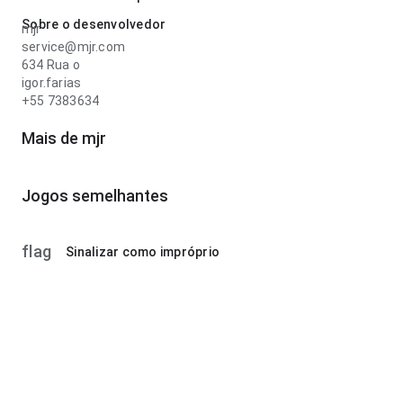
Sobre o desenvolvedor
mjr
service@mjr.com
634 Rua o
igor.farias
+55 7383634
Mais de mjr
Jogos semelhantes
flag
Sinalizar como impróprio