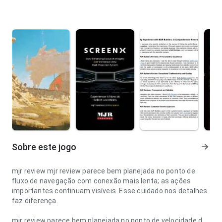
Sobre este jogo
mjr review mjr review parece bem planejada no ponto de
fluxo de navegação com conexão mais lenta; as ações
importantes continuam visíveis. Esse cuidado nos detalhes
faz diferença.
mjr review parece bem planejada no ponto de velocidade de