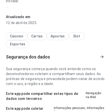
instalar.
moik baku resultado de aposta ios parece responsiva no
ponto de fluxo de navegação lendo descrições longas; a
Atualizado em
página não parece carregada. A experiência combina bem
12 de abril de 2025
com uso frequente.
Cassino
Cartas
Apostas
Slot
Esportes
Segurança dos dados
Sua segurança começa quando você entende como os
desenvolvedores coletam e compartilham seus dados. As
práticas de segurança e privacidade podem variar de acordo
com o uso, a região e a idade.
Navegação
Este app pode compartilhar estes tipos de
na Web
dados com terceiros
Informações pessoais, Informações
Este app pode coletar