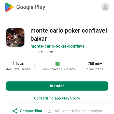
Google Play
monte carlo poker confiavel
baixar
monte-carlo-poker-confiavel
Compras no app
4.9
750 mil+
star
4466 avaliações
Classificação Livre
info
downloads
Instalar
Conferir no app Play Store
Compartilhar
Adicionar à lista de desejos