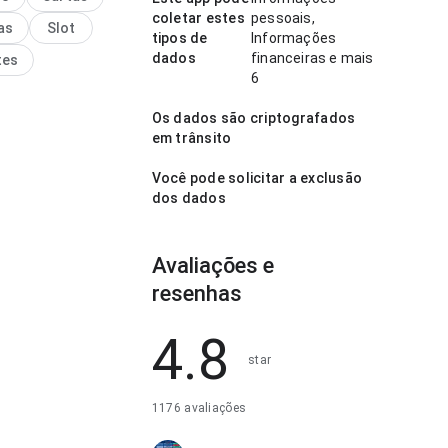
o limpa e segura.
coletar estes
pessoais,
as
Slot
tipos de
Informações
dados
financeiras e mais
tes
6
Os dados são criptografados
em trânsito
Você pode solicitar a exclusão
dos dados
Avaliações e
resenhas
4.8
star
1176 avaliações