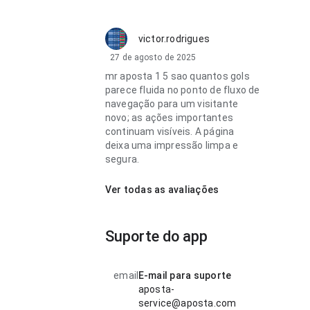
victor.rodrigues
27 de agosto de 2025
mr aposta 1 5 sao quantos gols
parece fluida no ponto de fluxo de
navegação para um visitante
novo; as ações importantes
continuam visíveis. A página
deixa uma impressão limpa e
segura.
Ver todas as avaliações
Suporte do app
email
E-mail para suporte
aposta-
service@aposta.com