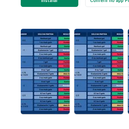
Instalar
Conferir no app P