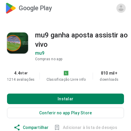
Google Play
mu9 ganha aposta assistir ao
vivo
mu9
Compras no app
4.4
810 mil+
star
1214 avaliações
Classificação Livre
info
downloads
Instalar
Conferir no app Play Store
Compartilhar
Adicionar à lista de desejos