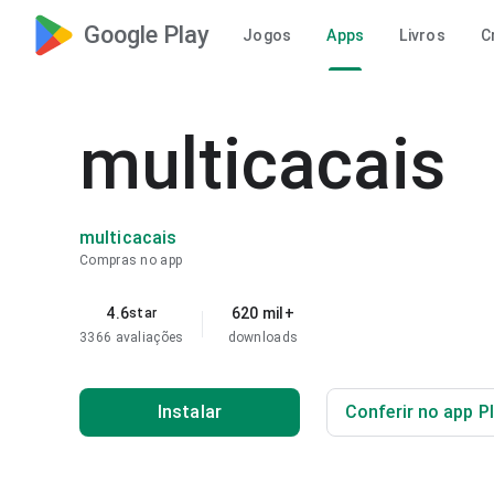
Google Play
Jogos
Apps
Livros
C
multicacais
multicacais
Compras no app
4.6
620 mil+
star
3366 avaliações
downloads
Instalar
Conferir no app P