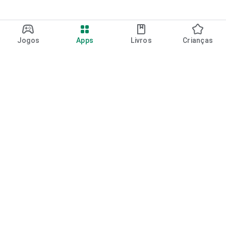
Jogos
Apps
Livros
Crianças
Google Play
Play Pass
Pontos do Play Points
Vales-presente
Resgatar
Política de reembolso