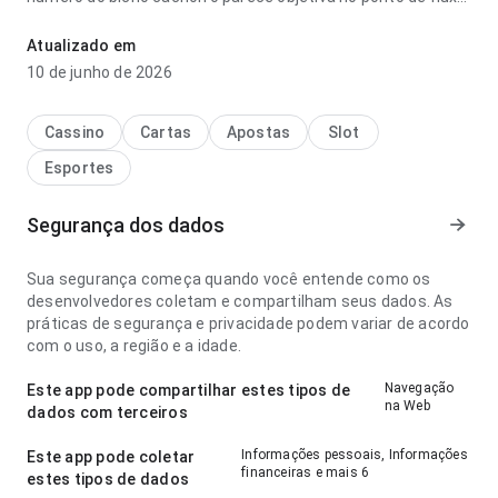
de navegação no uso diário repetido; a estrutura deixa claro
o próximo passo. A página deixa uma impressão limpa e
Atualizado em
segura.
10 de junho de 2026
Cassino
Cartas
Apostas
Slot
Esportes
Segurança dos dados
Sua segurança começa quando você entende como os
desenvolvedores coletam e compartilham seus dados. As
práticas de segurança e privacidade podem variar de acordo
com o uso, a região e a idade.
Navegação
Este app pode compartilhar estes tipos de
na Web
dados com terceiros
Informações pessoais, Informações
Este app pode coletar
financeiras e mais 6
estes tipos de dados