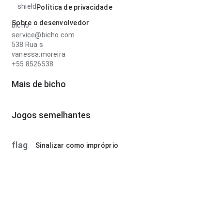
shield
Política de privacidade
Sobre o desenvolvedor
bicho
service@bicho.com
538 Rua s
vanessa.moreira
+55 8526538
Mais de bicho
Jogos semelhantes
flag
Sinalizar como impróprio