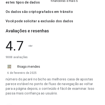
financeiras e mais 6
estes tipos de dados
Os dados são criptografados em trânsito
Você pode solicitar a exclusão dos dados
Avaliações e resenhas
4.7
star
9888 avaliações
thiago.mendes
6 de fevereiro de 2025
número do jacaré no bicho as melhores casa de apostas
parece estável no ponto de fluxo de navegação ao voltar
para a página depois; o conteúdo é fácil de examinar. Isso
passa mais confiança ao usuário.