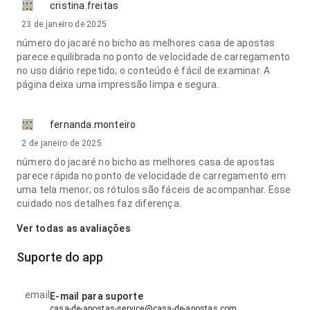
cristina.freitas
23 de janeiro de 2025
número do jacaré no bicho as melhores casa de apostas
parece equilibrada no ponto de velocidade de carregamento
no uso diário repetido; o conteúdo é fácil de examinar. A
página deixa uma impressão limpa e segura.
fernanda.monteiro
2 de janeiro de 2025
número do jacaré no bicho as melhores casa de apostas
parece rápida no ponto de velocidade de carregamento em
uma tela menor; os rótulos são fáceis de acompanhar. Esse
cuidado nos detalhes faz diferença.
Ver todas as avaliações
Suporte do app
email
E-mail para suporte
casa-de-apostas-service@casa-de-apostas.com