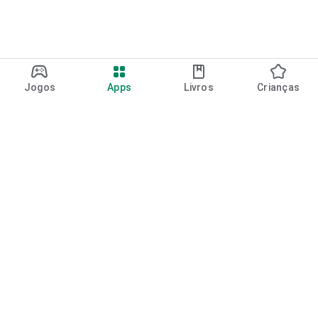
Jogos
Apps
Livros
Crianças
Google Play
Play Pass
Pontos do Play Points
Vales-presente
Resgatar
Política de reembolso