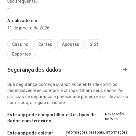
uso frequente.
nantes x monaco palpite pro max palpite parece fluida no
ponto de fluxo de navegação em uma tela menor; a
Atualizado em
resposta é previsível. Esse equilíbrio torna o app mais
11 de janeiro de 2026
interessante para testar.
Cassino
Cartas
Apostas
Slot
Esportes
Segurança dos dados
Sua segurança começa quando você entende como os
desenvolvedores coletam e compartilham seus dados. As
práticas de segurança e privacidade podem variar de acordo
com o uso, a região e a idade.
Navegação
Este app pode compartilhar estes tipos de
na Web
dados com terceiros
Informações pessoais, Informações
Este app pode coletar