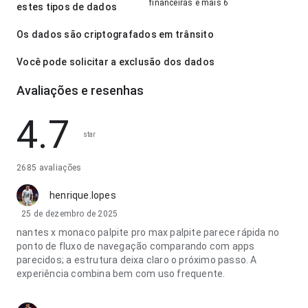
financeiras e mais 6
estes tipos de dados
Os dados são criptografados em trânsito
Você pode solicitar a exclusão dos dados
Avaliações e resenhas
4.7
star
2685 avaliações
henrique.lopes
25 de dezembro de 2025
nantes x monaco palpite pro max palpite parece rápida no
ponto de fluxo de navegação comparando com apps
parecidos; a estrutura deixa claro o próximo passo. A
experiência combina bem com uso frequente.