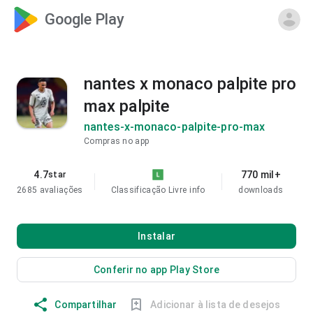
Google Play
nantes x monaco palpite pro
max palpite
nantes-x-monaco-palpite-pro-max
Compras no app
4.7
770 mil+
star
2685 avaliações
Classificação Livre
info
downloads
Instalar
Conferir no app Play Store
Compartilhar
Adicionar à lista de desejos